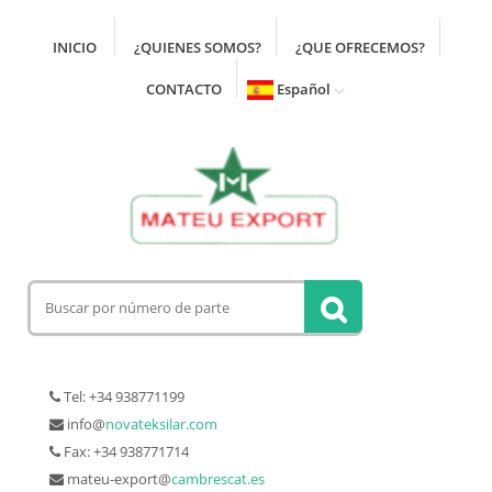
INICIO
¿QUIENES SOMOS?
¿QUE OFRECEMOS?
CONTACTO
Español
Tel: +34 938771199
info@
novateksilar.com
Fax: +34 938771714
mateu-export@
cambrescat.es