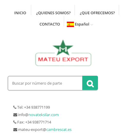
INICIO
¿QUIENES SOMOS?
¿QUE OFRECEMOS?
CONTACTO
Español
Tel: +34 938771199
info@
novateksilar.com
Fax: +34 938771714
mateu-export@
cambrescat.es