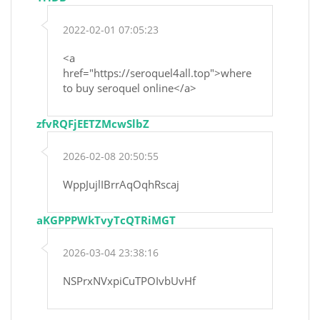
2022-02-01 07:05:23
<a
href="https://seroquel4all.top">where
to buy seroquel online</a>
zfvRQFjEETZMcwSlbZ
2026-02-08 20:50:55
WppJujlIBrrAqOqhRscaj
aKGPPPWkTvyTcQTRiMGT
2026-03-04 23:38:16
NSPrxNVxpiCuTPOIvbUvHf