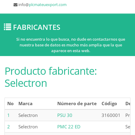
info@
plcmateuexport.com
FABRICANTES
Si no encuentra lo que busca, no dude en contactarnos que
nuestra base de datos es mucho más amplia que la que
aparece en esta web.
Producto fabricante:
Selectron
No
Marca
Número de parte
Código
Des
1
Selectron
PSU 30
3160001
Prog
2
Selectron
PMC 22 ED
Sele