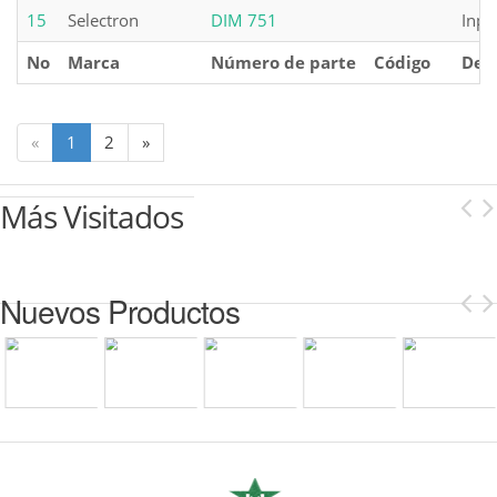
15
Selectron
DIM 751
Inpu
No
Marca
Número de parte
Código
Des
«
1
2
»
Más Visitados
Nuevos Productos