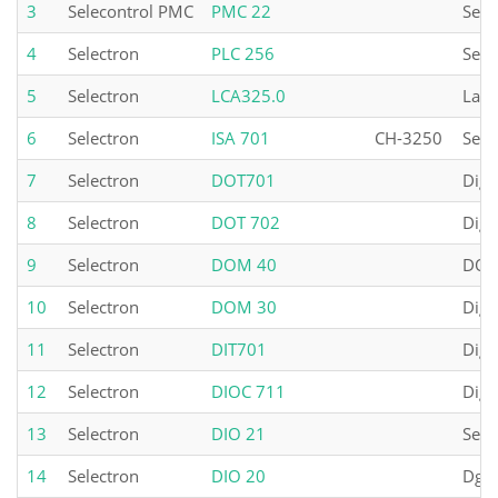
3
Selecontrol PMC
PMC 22
Sele
4
Selectron
PLC 256
Sele
5
Selectron
LCA325.0
Laue
6
Selectron
ISA 701
CH-3250
Sele
7
Selectron
DOT701
Digi
8
Selectron
DOT 702
Digi
9
Selectron
DOM 40
DOM4
10
Selectron
DOM 30
Digi
11
Selectron
DIT701
Digi
12
Selectron
DIOC 711
Digi
13
Selectron
DIO 21
Sele
14
Selectron
DIO 20
Dgit