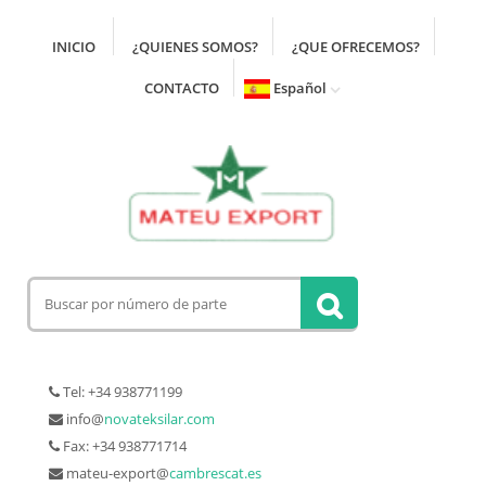
INICIO
¿QUIENES SOMOS?
¿QUE OFRECEMOS?
CONTACTO
Español
Tel: +34 938771199
info@
novateksilar.com
Fax: +34 938771714
mateu-export@
cambrescat.es