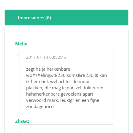
Impresiones (6)
Melia
2017-01-14 03:52:45
zegt:ha ja herkenbare
wo#s#eling&t8230;soms&r8230;!!! kan
ik hem ook wel achter de muur
plakken, die mag ie dan zelf inkleuren
hahaherkenbare gevoelens apart
verwoord mark, leuk!gr en een fijne
zondagenrico
ZhsGQ