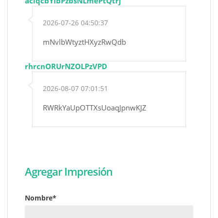
aclqcbYIbPzbsNLmePtQtrj
2026-07-26 04:50:37
mNvlbWtyztHXyzRwQdb
rhrcnORUrNZOLPzVPD
2026-08-07 07:01:51
RWRkYaUpOTTXsUoaqJpnwKJZ
Agregar Impresión
Nombre*