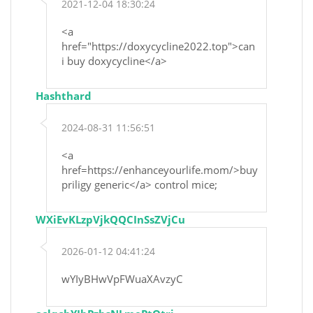
2021-12-04 18:30:24
<a
href="https://doxycycline2022.top">can
i buy doxycycline</a>
Hashthard
2024-08-31 11:56:51
<a
href=https://enhanceyourlife.mom/>buy
priligy generic</a> control mice;
WXiEvKLzpVjkQQCInSsZVjCu
2026-01-12 04:41:24
wYIyBHwVpFWuaXAvzyC