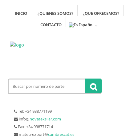
INICIO
¿QUIENES SOMOS?
¿QUE OFRECEMOS?
CONTACTO
Español
Tel: +34 938771199
info@
novateksilar.com
Fax: +34 938771714
mateu-export@
cambrescat.es