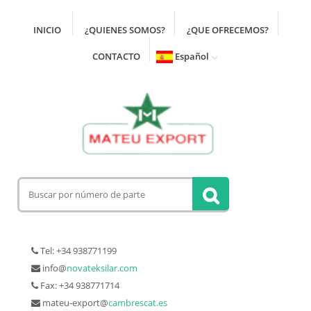
INICIO
¿QUIENES SOMOS?
¿QUE OFRECEMOS?
CONTACTO
Español
Tel: +34 938771199
info@
novateksilar.com
Fax: +34 938771714
mateu-export@
cambrescat.es